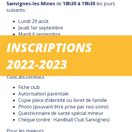
Sanvignes-les-Mines
de
18h30 à 19h30
les jours
suivants :
Lundi 29 août
Jeudi 1er septembre
Mardi 6 septembre
Jeudi 8 septembre
INSCRIPTIONS
Vendredi 9 septembre
Les documents nécessaires à la création d’une licence
2022-2023
sont les suivants :
Pour les mineurs
Fiche club
Autorisation parentale
Copie pièce d’identité ou livret de famille
Photo (pouvant être prise par nos soins)
Questionnaire de santé spécial mineur
Chèque (ordre : Handball Club Sanvignes)
Pour les majeurs