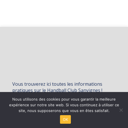
Vous trouverez ici toutes les informations
pratiques sur le Handball Club Sanvignes !
Nous utilisons des cookies pour vous garantir la meilleure
expérience sur notre site web. Si vous continuez à utiliser ce
©
2026 - HBC Sanvignes | Site internet réalisé par
site, nous supposerons que vous en êtes satisfait.
OK
MENTIONS LÉGALES