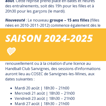
août
. Cette reprise prend place en dates et heures
des entraînements, soit dès 19h pour les filles et à
20h30 pour les garçons (le mardi).
Nouveauté
: Le nouveau
groupe – 15 ans filles
(filles
nées en 2010-2011-2012) commence également dès le
vendredi 23 août pour un début de championnat le
SAISON 2024-2025
week-end du 8 septembre.
Permanences & inscriptions
💛
Afin d’obtenir toutes les informations liées au
renouvellement ou à la création d’une licence au
Handball Club Sanvignes, des sessions d’informations
auront lieu au COSEC de Sanvignes-les-Mines, aux
dates suivantes :
Mardi 20 août | 18h30 – 21h00
Mercredi 21 août | 18h30 – 21h00
Vendredi 23 août | 18h30 – 21h00
Mardi 27 août | 18h30 – 21h00